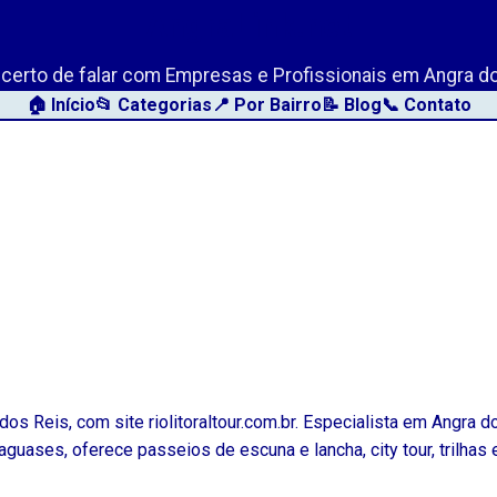
AngraLink.net
o certo de falar com Empresas e Profissionais em Angra do
🏠 Início
📂 Categorias
📍 Por Bairro
📝 Blog
📞 Contato
os Reis, com site riolitoraltour.com.br. Especialista em Angra do
ataguases, oferece passeios de escuna e lancha, city tour, trilhas