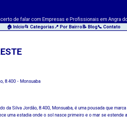
AngraLink.net
o certo de falar com Empresas e Profissionais em Angra do
🏠 Início
📂 Categorias
📍 Por Bairro
📝 Blog
📞 Contato
LESTE
ão, 8.400 - Monsuaba
ldo da Silva Jordão, 8.400, Monsuaba, é uma pousada que marca
e uma estadia onde o sol nasce primeiro e o mar se estende at