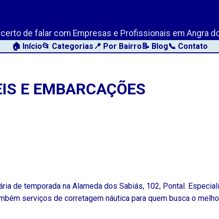
AngraLink.net
o certo de falar com Empresas e Profissionais em Angra do
🏠 Início
📂 Categorias
📍 Por Bairro
📝 Blog
📞 Contato
EIS E EMBARCAÇÕES
ária de temporada na Alameda dos Sabiás, 102, Pontal. Especia
também serviços de corretagem náutica para quem busca o melho