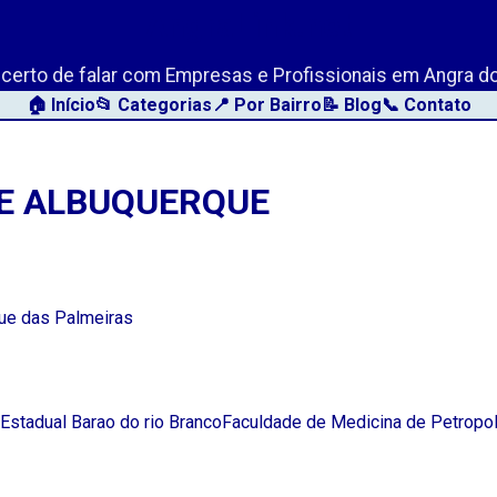
AngraLink.net
o certo de falar com Empresas e Profissionais em Angra do
🏠 Início
📂 Categorias
📍 Por Bairro
📝 Blog
📞 Contato
TE ALBUQUERQUE
que das Palmeiras
 Estadual Barao do rio BrancoFaculdade de Medicina de Petropol