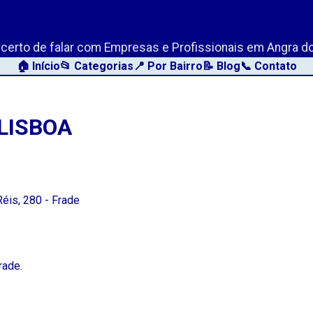
AngraLink.net
o certo de falar com Empresas e Profissionais em Angra do
🏠 Início
📂 Categorias
📍 Por Bairro
📝 Blog
📞 Contato
LISBOA
Réis, 280 - Frade
rade.