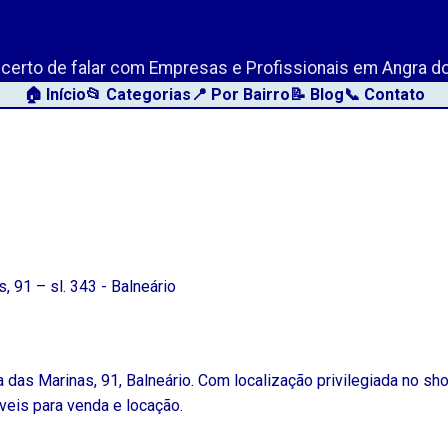
AngraLink.net
o certo de falar com Empresas e Profissionais em Angra do
🏠 Início
📂 Categorias
📍 Por Bairro
📝 Blog
📞 Contato
, 91 – sl. 343 - Balneário
a das Marinas, 91, Balneário. Com localização privilegiada no 
óveis para venda e locação.