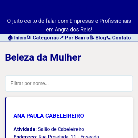
AngraLink.net
O jeito certo de falar com Empresas e Profissionais
em Angra dos Reis!
🏠 Início
📂 Categorias
📍 Por Bairro
📝 Blog
📞 Contato
Beleza da Mulher
ANA PAULA CABELEIREIRO
Atividade:
Salão de Cabeleireiro
Endereço:
Rua Projetada, 11 - Enseada